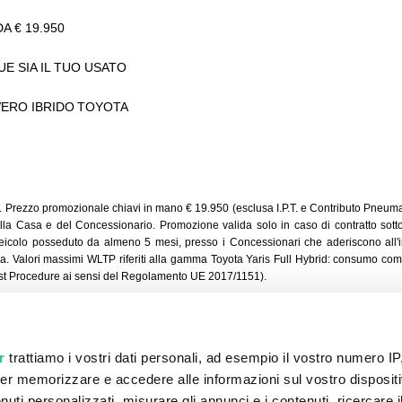
DA € 19.950
E SIA IL TUO USATO
 VERO IBRIDO TOYOTA
50. Prezzo promozionale chiavi in mano € 19.950 (esclusa I.P.T. e Contributo Pneuma
la Casa e del Concessionario. Promozione valida solo in caso di contratto sottosc
icolo posseduto da almeno 5 mesi, presso i Concessionari che aderiscono all'ini
tiva. Valori massimi WLTP riferiti alla gamma Toyota Yaris Full Hybrid: consumo co
st Procedure ai sensi del Regolamento UE 2017/1151).
al 2015, grazie ai propri strumenti di ricerca e comparazione,
r
trattiamo i vostri dati personali, ad esempio il vostro numero IP
e di cercare le offerte più competitive sul mercato, sia per A
er memorizzare e accedere alle informazioni sul vostro dispositiv
mobilistici come Alfa Romeo, BMW, Dacia, Fiat, Jaguar, Land
uti personalizzati, misurare gli annunci e i contenuti, ricercare i