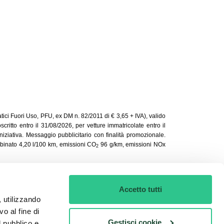
tici Fuori Uso, PFU, ex DM n. 82/2011 di € 3,65 + IVA), valido
ritto entro il 31/08/2026, per vetture immatricolate entro il
ziativa. Messaggio pubblicitario con finalità promozionale.
mbinato 4,20 l/100 km, emissioni CO
96 g/km, emissioni NOx
2
Accetto tutti
 consente agli utenti di trovare l'auto che
, utilizzando
cquisto che il Noleggio a Lungo Termine.
o al fine di
 Rover, Mercedes, Renault, Toyota, Volvo e
Gestisci cookie
l pubblico e