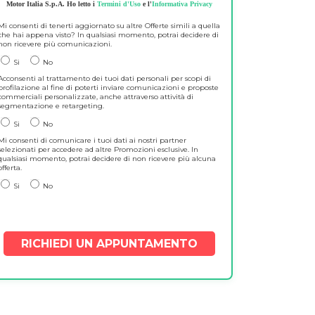
Motor Italia S.p.A. Ho letto i
Termini d'Uso
e l'
Informativa Privacy
Mi consenti di tenerti aggiornato su altre Offerte simili a quella
che hai appena visto? In qualsiasi momento, potrai decidere di
non ricevere più comunicazioni.
Si
No
Acconsenti al trattamento dei tuoi dati personali per scopi di
profilazione al fine di poterti inviare comunicazioni e proposte
commerciali personalizzate, anche attraverso attività di
segmentazione e retargeting.
Si
No
Mi consenti di comunicare i tuoi dati ai nostri partner
selezionati per accedere ad altre Promozioni esclusive. In
qualsiasi momento, potrai decidere di non ricevere più alcuna
offerta.
Si
No