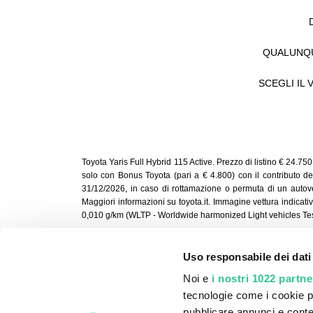
QUALUNQU
SCEGLI IL
Toyota Yaris Full Hybrid 115 Active. Prezzo di listino € 24.7
solo con Bonus Toyota (pari a € 4.800) con il contributo del
31/12/2026, in caso di rottamazione o permuta di un autove
Maggiori informazioni su toyota.it. Immagine vettura indica
0,010 g/km (WLTP - Worldwide harmonized Light vehicles Te
Uso responsabile dei dati
CarPlanner è la piattaforma digitale che d
Noi e
i nostri 1022 partne
meglio si adatta alle proprie esigenze 
tecnologie come i cookie p
Collaboriamo con i più grandi marchi auto
pubblicare annunci e conten