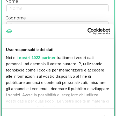
Nome
Cognome
E-mail
Uso responsabile dei dati
Numero di telefono
Noi e
i nostri 1022 partner
trattiamo i vostri dati
personali, ad esempio il vostro numero IP, utilizzando
CAP
tecnologie come i cookie per memorizzare e accedere
alle informazioni sul vostro dispositivo al fine di
pubblicare annunci e contenuti personalizzati, misurare
gli annunci e i contenuti, ricercare il pubblico e sviluppare
Per fornirti il preventivo richiesto, trasmetteremo i tuoi dati a Toyota Motor Italia S.p.A. Ho
letto i
Termini d'Uso
e l'
Informativa Privacy
i servizi. Avete la possibilità di scegliere chi utilizza i
Mi consenti di tenerti aggiornato su altre Offerte simili a quella che hai appena
vostri dati e per quali scopi. Le vostre scelte in materia di
visto? In qualsiasi momento, potrai decidere di non ricevere più comunicazioni.
privacy sono applicabili solo su questa proprietà digitale
Si
No
in cui avete effettuato le vostre scelte. È possibile