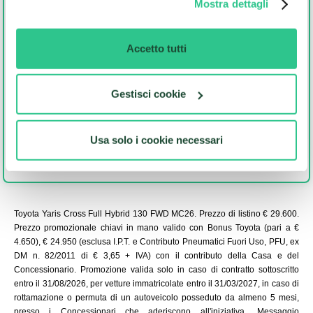
Acconsenti al trattamento dei tuoi dati personali per scopi di profilazione al fine
Mostra dettagli
modificare o revocare il proprio consenso in qualsiasi
di poterti inviare comunicazioni e proposte commerciali personalizzate, anche
attraverso attività di segmentazione e retargeting.
momento dalla Dichiarazione sui cookie o facendo clic
Si
No
sull'icona di attivazione della privacy.
Accetto tutti
Mi consenti di comunicare i tuoi dati ai nostri partner selezionati per accedere
ad altre Promozioni esclusive. In qualsiasi momento, potrai decidere di non
ricevere più alcuna offerta.
Con il tuo consenso, vorremmo anche:
Si
No
Gestisci cookie
raccogliere informazioni sulla tua posizione
geografica, con un'approssimazione di qualche
metro,
Usa solo i cookie necessari
Identificare il tuo dispositivo, scansionandolo
attivamente alla ricerca di caratteristiche specifiche
(impronte digitali).
Approfondisci come vengono elaborati i tuoi dati personali
Toyota Yaris Cross Full Hybrid 130 FWD MC26.
Prezzo di listino € 29.600.
e imposta le tue preferenze nella
sezione dettagli
. Puoi
Prezzo promozionale chiavi in mano valido con Bonus Toyota (pari a €
modificare o ritirare il tuo consenso in qualsiasi momento
4.650), € 24.950 (esclusa I.P.T. e Contributo Pneumatici Fuori Uso, PFU, ex
dalla Dichiarazione sui cookie.
DM n. 82/2011 di € 3,65 + IVA) con il contributo della Casa e del
Concessionario. Promozione valida solo in caso di contratto sottoscritto
Questo sito usa cookie tecnici strettamente necessari,
entro il 31/08/2026, per vetture immatricolate entro il 31/03/2027, in caso di
rottamazione o permuta di un autoveicolo posseduto da almeno 5 mesi,
statistici anonimi e, previo consenso, di profilazione di
presso i Concessionari che aderiscono all'iniziativa.
Messaggio