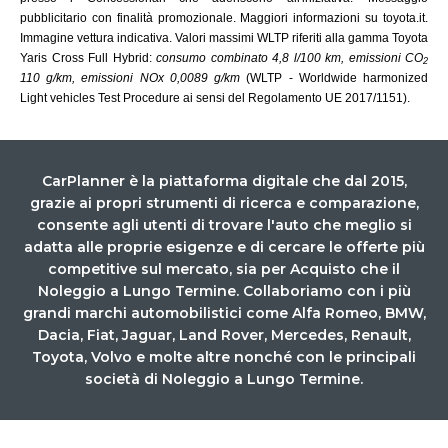
prima e terza parte volti a individuare le preferenze
pubblicitario con finalità promozionale. Maggiori informazioni su toyota.it.
espresse nella navigazione e personalizzare annunci
Immagine vettura indicativa.
Valori massimi WLTP riferiti alla gamma Toyota
promozionali. Cliccando "Accetto tutti " acconsenti
Yaris Cross Full Hybrid:
consumo combinato 4,8 l/100 km, emissioni CO
2
all’utilizzo di tutti i cookie; cliccando su "Gestisci cookie"
110 g/km, emissioni NOx 0,0089 g/km
(WLTP - Worldwide harmonized
Light vehicles Test Procedure ai sensi del Regolamento UE 2017/1151).
potrai personalizzare le tue scelte rispetto ai cookie. Per
maggiori informazioni sui cookie clicca
qui.
CarPlanner è la piattaforma digitale che dal 2015,
grazie ai propri strumenti di ricerca e comparazione,
consente agli utenti di trovare l'auto che meglio si
adatta alle proprie esigenze e di cercare le offerte più
competitive sul mercato, sia per Acquisto che il
Noleggio a Lungo Termine. Collaboriamo con i più
grandi marchi automobilistici come Alfa Romeo, BMW,
Dacia, Fiat, Jaguar, Land Rover, Mercedes, Renault,
Toyota, Volvo e molte altre nonché con le principali
società di Noleggio a Lungo Termine.