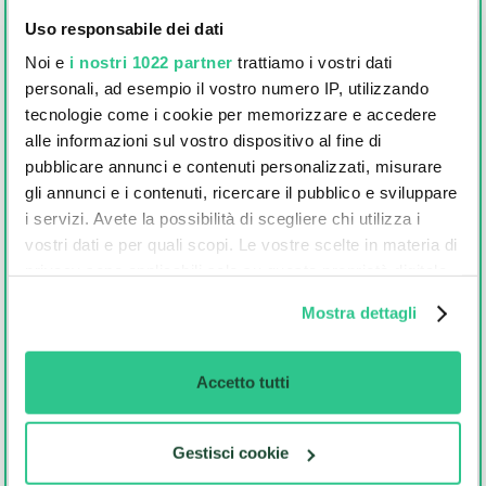
Uso responsabile dei dati
E-mail
Noi e
i nostri 1022 partner
trattiamo i vostri dati
personali, ad esempio il vostro numero IP, utilizzando
tecnologie come i cookie per memorizzare e accedere
Numero di telefono
alle informazioni sul vostro dispositivo al fine di
pubblicare annunci e contenuti personalizzati, misurare
gli annunci e i contenuti, ricercare il pubblico e sviluppare
CAP
i servizi. Avete la possibilità di scegliere chi utilizza i
vostri dati e per quali scopi. Le vostre scelte in materia di
Concessionario *
privacy sono applicabili solo su questa proprietà digitale
Scegli il concessionario
in cui avete effettuato le vostre scelte. È possibile
Mostra dettagli
modificare o revocare il proprio consenso in qualsiasi
Ho letto i
Termini d'Uso
e
l'Informativa Privacy
di Carplanner.
momento dalla Dichiarazione sui cookie o facendo clic
Mi consenti di tenerti aggiornato su altre Offerte simili a quella che hai appena
sull'icona di attivazione della privacy.
visto? In qualsiasi momento, potrai decidere di non ricevere più comunicazioni.
Accetto tutti
Si
No
Con il tuo consenso, vorremmo anche:
Acconsenti al trattamento dei tuoi dati personali per scopi di profilazione al fine
di poterti inviare comunicazioni e proposte commerciali personalizzate, anche
Gestisci cookie
raccogliere informazioni sulla tua posizione
attraverso attività di segmentazione e retargeting.
geografica, con un'approssimazione di qualche