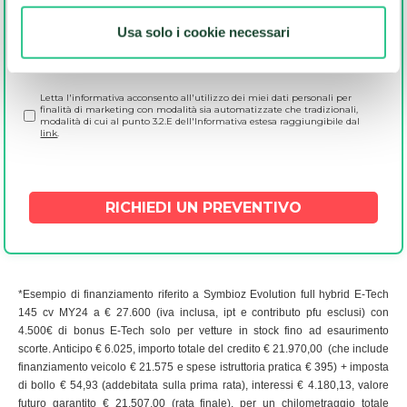
Si
No
metro,
Mi consenti di comunicare i tuoi dati ai nostri partner selezionati per accedere
Usa solo i cookie necessari
ad altre Promozioni esclusive. In qualsiasi momento, potrai decidere di non
Identificare il tuo dispositivo, scansionandolo
ricevere più alcuna offerta.
attivamente alla ricerca di caratteristiche specifiche
Si
No
(impronte digitali).
Letta l'informativa acconsento all'utilizzo dei miei dati personali per
Approfondisci come vengono elaborati i tuoi dati personali
finalità di marketing con modalità sia automatizzate che tradizionali,
modalità di cui al punto 3.2.E dell'Informativa estesa raggiungibile dal
e imposta le tue preferenze nella
sezione dettagli
. Puoi
link
.
modificare o ritirare il tuo consenso in qualsiasi momento
dalla Dichiarazione sui cookie.
Questo sito usa cookie tecnici strettamente necessari,
statistici anonimi e, previo consenso, di profilazione di
prima e terza parte volti a individuare le preferenze
espresse nella navigazione e personalizzare annunci
*Esempio di finanziamento riferito a Symbioz Evolution full hybrid E-Tech
promozionali. Cliccando "Accetto tutti " acconsenti
145 cv MY24 a € 27.600 (iva inclusa, ipt e contributo pfu esclusi) con
all’utilizzo di tutti i cookie; cliccando su "Gestisci cookie"
4.500€ di bonus E-Tech solo per vetture in stock fino ad esaurimento
potrai personalizzare le tue scelte rispetto ai cookie. Per
scorte. Anticipo € 6.025, importo totale del credito € 21.970,00 (che include
finanziamento veicolo € 21.575 e spese istruttoria pratica € 395) + imposta
maggiori informazioni sui cookie clicca
qui.
di bollo € 54,93 (addebitata sulla prima rata), interessi € 4.180,13, valore
futuro garantito € 21.507,00 (rata finale), per un chilometraggio totale