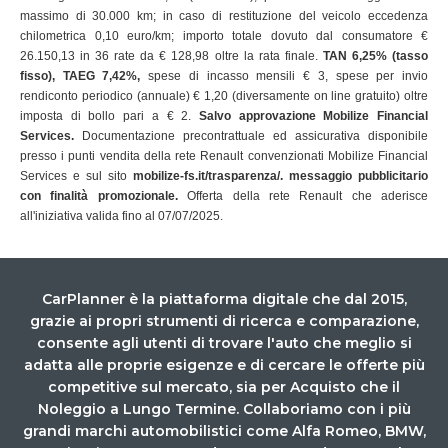
massimo di 30.000 km; in caso di restituzione del veicolo eccedenza
chilometrica 0,10 euro/km; importo totale dovuto dal consumatore €
26.150,13 in 36 rate da € 128,98 oltre la rata finale.
TAN 6,25% (tasso
fisso), TAEG 7,42%,
spese di incasso mensili € 3, spese per invio
rendiconto periodico (annuale) € 1,20 (diversamente on line gratuito) oltre
imposta di bollo pari a € 2.
Salvo approvazione Mobilize Financial
Services.
Documentazione precontrattuale ed assicurativa disponibile
presso i punti vendita della rete Renault convenzionati Mobilize Financial
Services e sul sito
mobilize-fs.it/trasparenza/.
messaggio pubblicitario
con finalità promozionale.
Offerta della rete Renault che aderisce
all'iniziativa valida fino al 07/07/2025.
CarPlanner è la piattaforma digitale che dal 2015,
grazie ai propri strumenti di ricerca e comparazione,
consente agli utenti di trovare l'auto che meglio si
adatta alle proprie esigenze e di cercare le offerte più
competitive sul mercato, sia per Acquisto che il
Noleggio a Lungo Termine. Collaboriamo con i più
grandi marchi automobilistici come Alfa Romeo, BMW,