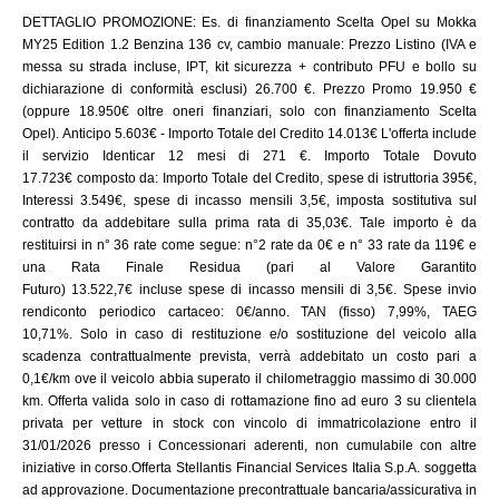
DETTAGLIO PROMOZIONE: Es. di finanziamento Scelta Opel su Mokka
MY25 Edition 1.2 Benzina 136 cv, cambio manuale: Prezzo Listino (IVA e
messa su strada incluse, IPT, kit sicurezza + contributo PFU e bollo su
dichiarazione di conformità esclusi) 26.700 €. Prezzo Promo 19.950 €
(oppure 18.950€ oltre oneri finanziari, solo con finanziamento Scelta
Opel). Anticipo 5.603€ - Importo Totale del Credito 14.013€ L'offerta include
il servizio Identicar 12 mesi di 271 €. Importo Totale Dovuto
17.723€ composto da: Importo Totale del Credito, spese di istruttoria 395€,
Interessi 3.549€, spese di incasso mensili 3,5€, imposta sostitutiva sul
contratto da addebitare sulla prima rata di 35,03€. Tale importo è da
restituirsi in n° 36 rate come segue: n°2 rate da 0€ e n° 33 rate da 119€ e
una Rata Finale Residua (pari al Valore Garantito
Futuro) 13.522,7€ incluse spese di incasso mensili di 3,5€. Spese invio
rendiconto periodico cartaceo: 0€/anno. TAN (fisso) 7,99%, TAEG
10,71%. Solo in caso di restituzione e/o sostituzione del veicolo alla
scadenza contrattualmente prevista, verrà addebitato un costo pari a
0,1€/km ove il veicolo abbia superato il chilometraggio massimo di 30.000
km. Offerta valida solo in caso di rottamazione fino ad euro 3 su clientela
privata per vetture in stock con vincolo di immatricolazione entro il
31/01/2026 presso i Concessionari aderenti, non cumulabile con altre
iniziative in corso.Offerta Stellantis Financial Services Italia S.p.A. soggetta
ad approvazione. Documentazione precontrattuale bancaria/assicurativa in