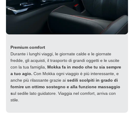
dalla Dichiarazione sui cookie.
Questo sito usa cookie tecnici strettamente necessari,
statistici anonimi e, previo consenso, di profilazione di
prima e terza parte volti a individuare le preferenze
espresse nella navigazione e personalizzare annunci
Premium comfort
promozionali. Cliccando "Accetto tutti " acconsenti
Durante i lunghi viaggi, le giornate calde e le giornate
all’utilizzo di tutti i cookie; cliccando su "Gestisci cookie"
fredde, gli acquisti, il trasporto di grandi oggetti e le uscite
potrai personalizzare le tue scelte rispetto ai cookie. Per
con la tua famiglia,
Mokka fa in modo che tu sia sempre
maggiori informazioni sui cookie clicca
qui.
a tuo agio.
Con Mokka ogni viaggio è più interessante, e
anche più rilassante grazie ai
sedili scolpiti in grado di
fornire un ottimo sostegno e alla funzione massaggio
s
ul sedile lato guidatore. Viaggia nel comfort, arriva con
stile.