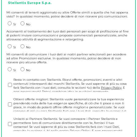
Stellantis Europe S.p.a.
Mi consenti di tenerti aggiornato su altre Offerte simili a quella che hai appena
visto? In qualsiasi momento, potrai decidere di non ricevere più comunicazioni.
Si
No
Acconsenti al trattamento dei tuoi dati personali per scopi di profilazione al fine
di poterti inviare comunicazioni e proposte commerciali personalizzate, anche
attraverso attività di segmentazione e retargeting.
Si
No
Mi consenti di comunicare i tuoi dati ai nostri partner selezionati per accedere
ad altre Promozioni esclusive. In qualsiasi momento, potrai decidere di non
ricevere più alcuna offerta.
Si
No
Resta in contatto con Stellantis. Ricevi offerte, promozioni, eventi e altri
contenuti interessanti dai marchi Stellantis. Se vuoi saperne di più su cosa
farà Stellantis con i tuoi dati, consulta le sezioni 4.c) della
Privacy Policy
. E
non preoccuparti! Potrai cambiare idea in qualsiasi momento
direttamente su https://www.preferences.stellantis.com.
Ottieni offerte migliori: Stellantis vuole personalizzare la tua esperienza
prendendo nota delle tue esigenze specifiche, di ciò che ti piace o non ti
piace, in modo da poterti offrire offerte migliori e personalizzate. Se vuoi
saperne di più su cosa Stellantis farà con i tuoi dati, consulta le sezioni 4.c)
della
Privacy Policy
. E non preoccuparti! Potrai cambiare idea in qualsiasi
Unisciti ai Partners Stellantis. Se vuoi conoscere i Partner Stellantis e
momento direttamente su https://www.preferences.stellantis.com.
permettere loro di comunicare direttamente con te, fornisci il tuo
consenso! Se vuoi saperne di più su cosa Stellantis farà con i tuoi Dati,
consulta la sezione 4. h) nella nostra
Privacy Policy
. E non preoccuparti!
Potrai cambiare idea in qualsiasi momento direttamente all'indirizzo