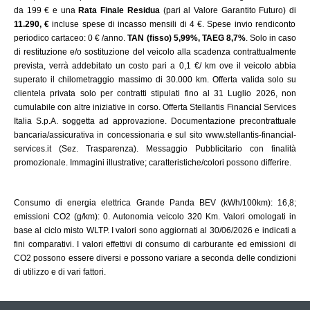
da 199 € e una
Rata Finale Residua
(pari al Valore Garantito Futuro) di
11.290, €
incluse spese di incasso mensili di 4 €. Spese invio rendiconto
periodico cartaceo: 0 € /anno.
TAN (fisso) 5,99%, TAEG 8,7%
. Solo in caso
di restituzione e/o sostituzione del veicolo alla scadenza contrattualmente
prevista, verrà addebitato un costo pari a 0,1 €/ km ove il veicolo abbia
superato il chilometraggio massimo di 30.000 km. Offerta valida solo su
clientela privata solo per contratti stipulati fino al 31 Luglio 2026, non
cumulabile con altre iniziative in corso. Offerta Stellantis Financial Services
Italia S.p.A. soggetta ad approvazione. Documentazione precontrattuale
bancaria/assicurativa in concessionaria e sul sito www.stellantis-financial-
services.it (Sez. Trasparenza). Messaggio Pubblicitario con finalità
promozionale. Immagini illustrative; caratteristiche/colori possono differire.
Consumo di energia elettrica Grande Panda BEV (kWh/100km): 16,8;
emissioni CO2 (g/km): 0. Autonomia veicolo 320 Km. Valori omologati in
base al ciclo misto WLTP. I valori sono aggiornati al 30/06/2026 e indicati a
fini comparativi. I valori effettivi di consumo di carburante ed emissioni di
CO2 possono essere diversi e possono variare a seconda delle condizioni
di utilizzo e di vari fattori.