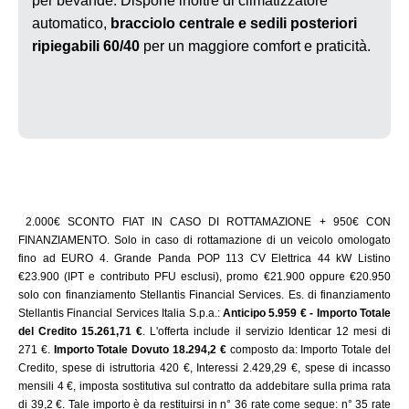
per bevande. Dispone inoltre di climatizzatore
all’utilizzo di tutti i cookie; cliccando su "Gestisci cookie"
automatico,
bracciolo centrale e sedili posteriori
potrai personalizzare le tue scelte rispetto ai cookie. Per
maggiori informazioni sui cookie clicca
qui.
ripiegabili 60/40
per un maggiore comfort e praticità.
2.000€ SCONTO FIAT IN CASO DI ROTTAMAZIONE + 950€ CON
FINANZIAMENTO. Solo in caso di rottamazione di un veicolo omologato
fino ad EURO 4. Grande Panda POP 113 CV Elettrica 44 kW Listino
€23.900 (IPT e contributo PFU esclusi), promo €21.900 oppure €20.950
solo con finanziamento Stellantis Financial Services. Es. di finanziamento
Stellantis Financial Services Italia S.p.a.:
Anticipo 5.959 € - Importo Totale
del Credito 15.261,71 €
. L'offerta include il servizio Identicar 12 mesi di
271 €.
Importo Totale Dovuto 18.294,2 €
composto da: Importo Totale del
Credito, spese di istruttoria 420 €, Interessi 2.429,29 €, spese di incasso
mensili 4 €, imposta sostitutiva sul contratto da addebitare sulla prima rata
di 39,2 €. Tale importo è da restituirsi in n° 36 rate come segue: n° 35 rate