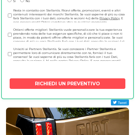
Si
No
Resta in contatto con Stellantis. Ricevi offerte, promozioni, eventi e altri
contenuti interessanti dai marchi Stellantis. Se vuoi saperne di più su cosa
farà Stellantis con i tuoi dati, consulta le sezioni 4.c) della
Privacy Policy
. E
non preoccuparti! Potrai cambiare idea in qualsiasi momento
direttamente su https://www.preferences.stellantis.com.
Ottieni offerte migliori: Stellantis vuole personalizzare la tua esperienza
prendendo nota delle tue esigenze specifiche, di ciò che ti piace o non ti
piace, in modo da poterti offrire offerte migliori e personalizzate. Se vuoi
saperne di più su cosa Stellantis farà con i tuoi dati, consulta le sezioni 4.c)
della
Privacy Policy
. E non preoccuparti! Potrai cambiare idea in qualsiasi
Unisciti ai Partners Stellantis. Se vuoi conoscere i Partner Stellantis e
momento direttamente su https://www.preferences.stellantis.com.
permettere loro di comunicare direttamente con te, fornisci il tuo
consenso! Se vuoi saperne di più su cosa Stellantis farà con i tuoi Dati,
consulta la sezione 4. h) nella nostra
Privacy Policy
. E non preoccuparti!
Potrai cambiare idea in qualsiasi momento direttamente all'indirizzo
https://www.preferences.stellantis.com