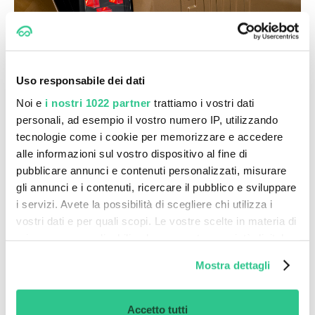
Uso responsabile dei dati
Noi e
i nostri 1022 partner
trattiamo i vostri dati
personali, ad esempio il vostro numero IP, utilizzando
tecnologie come i cookie per memorizzare e accedere
Innovazione in ogni dettaglio
alle informazioni sul vostro dispositivo al fine di
Ammira gli esterni distintivi di Grande Panda Hybrid:
pubblicare annunci e contenuti personalizzati, misurare
fari LED pixel anteriori e posteriori
, griglia frontale
gli annunci e i contenuti, ricercare il pubblico e sviluppare
i servizi. Avete la possibilità di scegliere chi utilizza i
dal design futuristico, logo Panda in 3D sulle porte e
vostri dati e per quali scopi. Le vostre scelte in materia di
barre in metallo argentato sul tetto. Ogni dettaglio
privacy sono applicabili solo su questa proprietà digitale
esalta il suo carattere innovativo.
in cui avete effettuato le vostre scelte. È possibile
Mostra dettagli
modificare o revocare il proprio consenso in qualsiasi
momento dalla Dichiarazione sui cookie o facendo clic
sull'icona di attivazione della privacy.
Accetto tutti