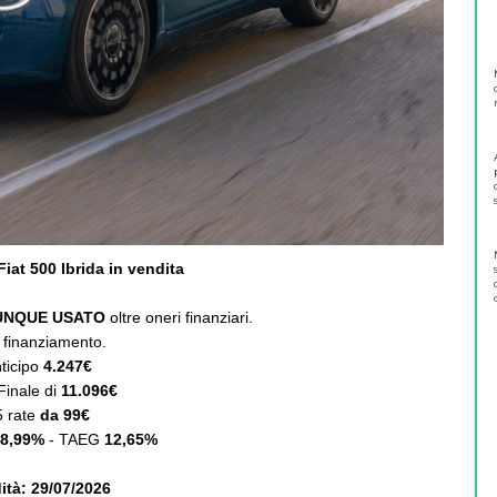
Fiat 500 Ibrida in vendita
UNQUE USATO
oltre oneri finanziari.
 finanziamento.
ticipo
4.247€
Finale di
11.096€
5 rate
da 99€
)
8,99%
- TAEG
12,65%
dità: 29/07/2026