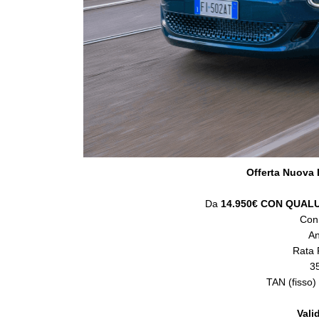
Offerta Nuova 
Da
14.950€
CON QUAL
Con
An
Rata 
3
TAN (fisso
Vali