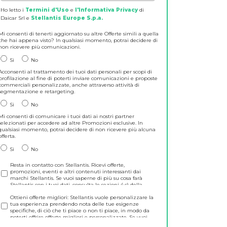
Ho letto i
Termini d'Uso
e
l'Informativa Privacy
di
Daicar Srl e
Stellantis Europe S.p.a.
Mi consenti di tenerti aggiornato su altre Offerte simili a quella
che hai appena visto? In qualsiasi momento, potrai decidere di
non ricevere più comunicazioni.
Si
No
Acconsenti al trattamento dei tuoi dati personali per scopi di
profilazione al fine di poterti inviare comunicazioni e proposte
commerciali personalizzate, anche attraverso attività di
segmentazione e retargeting.
Si
No
Mi consenti di comunicare i tuoi dati ai nostri partner
selezionati per accedere ad altre Promozioni esclusive. In
qualsiasi momento, potrai decidere di non ricevere più alcuna
offerta.
Si
No
Resta in contatto con Stellantis. Ricevi offerte,
promozioni, eventi e altri contenuti interessanti dai
marchi Stellantis. Se vuoi saperne di più su cosa farà
Stellantis con i tuoi dati, consulta le sezioni 4.c) della
Privacy Policy
. E non preoccuparti! Potrai cambiare idea
Ottieni offerte migliori: Stellantis vuole personalizzare la
in qualsiasi momento direttamente su
tua esperienza prendendo nota delle tue esigenze
https://www.preferences.stellantis.com.
specifiche, di ciò che ti piace o non ti piace, in modo da
poterti offrire offerte migliori e personalizzate. Se vuoi
saperne di più su cosa Stellantis farà con i tuoi dati,