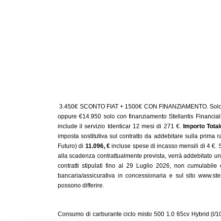
3.450€ SCONTO FIAT + 1500€ CON FINANZIAMENTO. Solo in ca
oppure €14.950 solo con finanziamento Stellantis Financial S
include il servizio Identicar 12 mesi di 271 €.
Importo Tota
imposta sostitutiva sul contratto da addebitare sulla prima 
Futuro) di
11.096, €
incluse spese di incasso mensili di 4 €. 
alla scadenza contrattualmente prevista, verrà addebitato u
contratti stipulati fino al 29 Luglio 2026, non cumulabile 
bancaria/assicurativa in concessionaria e sul sito www.stell
possono differire.
Consumo di carburante ciclo misto 500 1.0 65cv Hybrid (l/100 