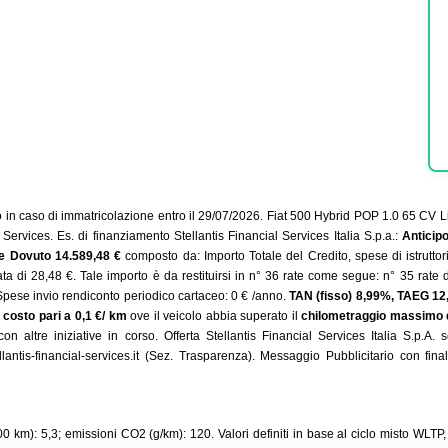
so di immatricolazione entro il 29/07/2026. Fiat 500 Hybrid POP 1.0 65 CV Lis
ervices. Es. di finanziamento Stellantis Financial Services Italia S.p.a.:
Anticip
le Dovuto 14.589,48 €
composto da: Importo Totale del Credito, spese di istruttor
rata di 28,48 €. Tale importo è da restituirsi in n° 36 rate come segue: n° 35 rat
Spese invio rendiconto periodico cartaceo: 0 € /anno.
TAN (fisso) 8,99%, TAEG 1
n
costo pari a 0,1 €/ km
ove il veicolo abbia superato il
chilometraggio massimo 
con altre iniziative in corso. Offerta Stellantis Financial Services Italia S.p
antis-financial-services.it (Sez. Trasparenza). Messaggio Pubblicitario con finalit
km): 5,3; emissioni CO2 (g/km): 120. Valori definiti in base al ciclo misto WLTP, ag