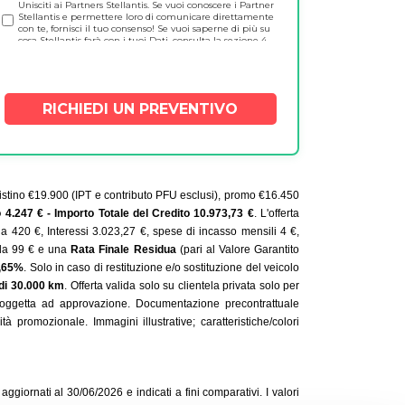
Unisciti ai Partners Stellantis. Se vuoi conoscere i Partner
consulta le sezioni 4.c) della
Privacy Policy
. E non
Stellantis e permettere loro di comunicare direttamente
preoccuparti! Potrai cambiare idea in qualsiasi
con te, fornisci il tuo consenso! Se vuoi saperne di più su
momento direttamente su
cosa Stellantis farà con i tuoi Dati, consulta la sezione 4.
https://www.preferences.stellantis.com.
h) nella nostra
Privacy Policy
. E non preoccuparti! Potrai
cambiare idea in qualsiasi momento direttamente
all'indirizzo https://www.preferences.stellantis.com
tino €19.900 (IPT e contributo PFU esclusi), promo €16.450
o 4.247 € - Importo Totale del Credito 10.973,73 €
. L'offerta
ia 420 €, Interessi 3.023,27 €, spese di incasso mensili 4 €,
e da 99 € e una
Rata Finale Residua
(pari al Valore Garantito
2,65%
. Solo in caso di restituzione e/o sostituzione del veicolo
di 30.000 km
. Offerta valida solo su clientela privata solo per
.A. soggetta ad approvazione. Documentazione precontrattuale
à promozionale. Immagini illustrative; caratteristiche/colori
giornati al 30/06/2026 e indicati a fini comparativi. I valori