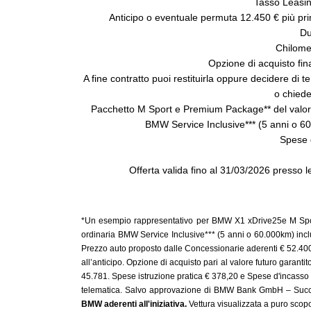
Tasso Leasi
Anticipo o eventuale permuta 12.450 € più pr
Du
Chilome
Opzione di acquisto fi
A fine contratto puoi restituirla oppure decidere di 
o chiede
Pacchetto M Sport e Premium Package** del valor
BMW Service Inclusive*** (5 anni o 60.
Spese d
Offerta valida fino al 31/03/2026 presso 
*Un esempio rappresentativo per BMW X1 xDrive25e M Sport
ordinaria BMW Service Inclusive*** (5 anni o 60.000km) inclus
Prezzo auto proposto dalle Concessionarie aderenti € 52.400 
all’anticipo. Opzione di acquisto pari al valore futuro garan
45.781. Spese istruzione pratica € 378,20 e Spese d'incasso
telematica. Salvo approvazione di BMW Bank GmbH – Succurs
BMW aderenti all'iniziativa.
Vettura visualizzata a puro scopo