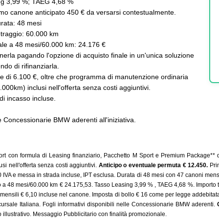
ng 3,99 %; TAEG 4,68 %
imo canone anticipato 450 € da versarsi contestualmente.
rata: 48 mesi
traggio: 60.000 km
nale a 48 mesi/60.000 km: 24.176 €
tenerla pagando l'opzione di acquisto finale in un'unica soluzione
ndo di rifinanziarla.
e di 6.100 €, oltre che programma di manutenzione ordinaria
000km) inclusi nell'offerta senza costi aggiuntivi.
i incasso incluse.
le Concessionarie BMW aderenti all'iniziativa.
 con formula di Leasing finanziario, Pacchetto M Sport e Premium Package** d
i nell'offerta senza costi aggiuntivi.
Anticipo o eventuale permuta € 12.450.
Pri
IVA e messa in strada incluse, IPT esclusa. Durata di 48 mesi con 47 canoni mensili
tito a 48 mesi/60.000 km € 24.175,53. Tasso Leasing 3,99 % , TAEG 4,68 %. Importo to
 mensili € 6,10 incluse nel canone. Imposta di bollo € 16 come per legge addebitat
ale Italiana. Fogli informativi disponibili nelle Concessionarie BMW aderenti.
 illustrativo. Messaggio Pubblicitario con finalità promozionale.