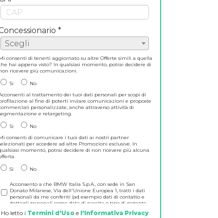
Concessionario *
Scegli
Mi consenti di tenerti aggiornato su altre Offerte simili a quella
che hai appena visto? In qualsiasi momento, potrai decidere di
non ricevere più comunicazioni.
Si
No
Acconsenti al trattamento dei tuoi dati personali per scopi di
profilazione al fine di poterti inviare comunicazioni e proposte
commerciali personalizzate, anche attraverso attività di
segmentazione e retargeting.
Si
No
Mi consenti di comunicare i tuoi dati ai nostri partner
selezionati per accedere ad altre Promozioni esclusive. In
qualsiasi momento, potrai decidere di non ricevere più alcuna
offerta.
Si
No
Acconsento a che BMW Italia S.p.A., con sede in San
Donato Milanese, Via dell'Unione Europea 1, tratti i dati
personali da me conferiti (ad esempio dati di contatto e
dettagli personali come data di nascita o tipo di patente,
hobbies, interessi) per attività di fidelizzazione della
Ho letto i
Termini d'Uso
e
l'Informativa Privacy
clientela e per comunicazioni e informazioni su prodotti